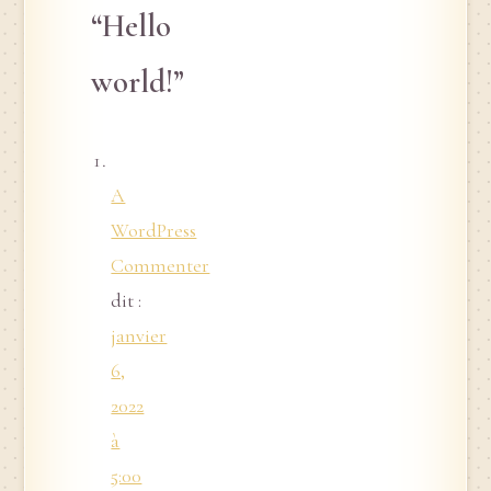
“Hello
world!”
A
WordPress
Commenter
dit :
janvier
6,
2022
à
5:00