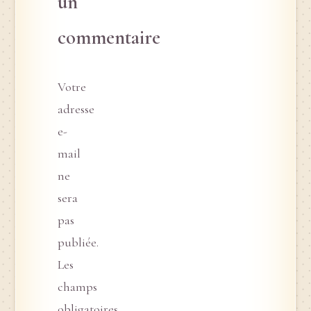
un
commentaire
Votre
adresse
e-
mail
ne
sera
pas
publiée.
Les
champs
obligatoires