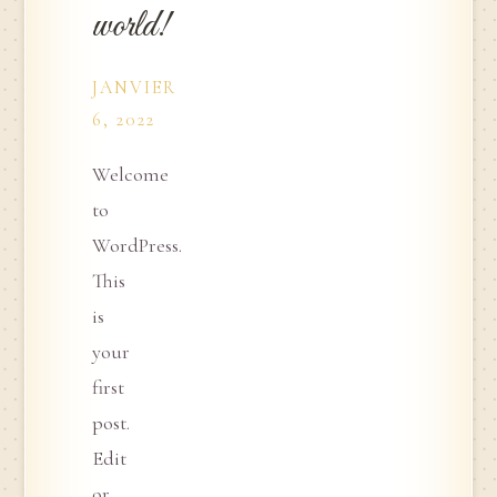
world!
JANVIER
6, 2022
Welcome
to
WordPress.
This
is
your
first
post.
Edit
or